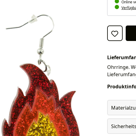
Online v
Verfügbar
Lieferumfa
Ohrringe. We
Lieferumfan
Produktinf
Materialz
Sicherheit