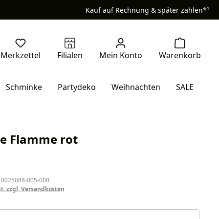
Kauf auf Rechnung & später zahlen*¹
Schminke
Partydeko
Weihnachten
SALE
e Flamme rot
eis:
 0025088-005-000
St. zzgl. Versandkosten