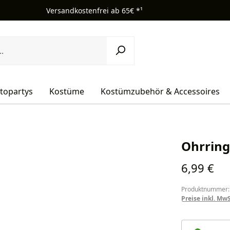
Versandkostenfrei ab 65€ *¹
topartys
Kostüme
Kostümzubehör & Accessoires
Ohrring
Regulärer Pr
6,99 €
Produktnummer:
Preise inkl. Mw