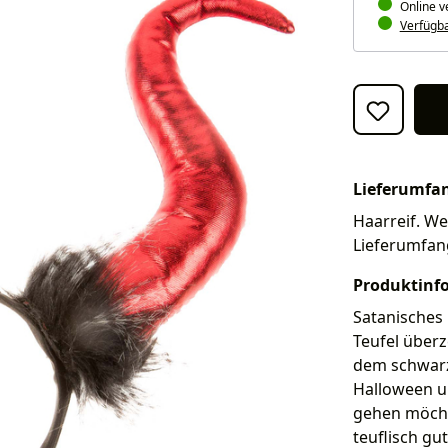
Online v
Verfügbar
Lieferumfa
Haarreif. Wei
Lieferumfan
Produktinf
Satanisches
Teufel über
dem schwarze
Halloween u
gehen möchte
teuflisch gu