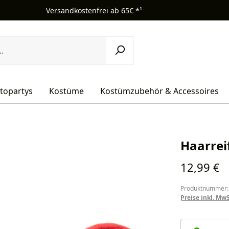
Versandkostenfrei ab 65€ *¹
topartys
Kostüme
Kostümzubehör & Accessoires
Haarreif
Regulärer Pr
12,99 €
Produktnummer:
Preise inkl. Mw