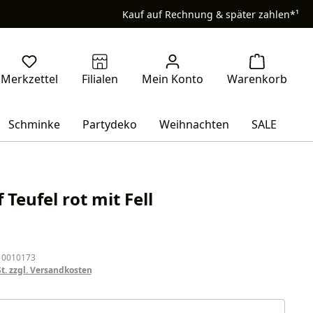
Kauf auf Rechnung & später zahlen*¹
Schminke
Partydeko
Weihnachten
SALE
 Teufel rot mit Fell
eis:
 0010173
St. zzgl. Versandkosten