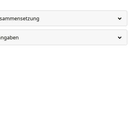
usammensetzung
rangaben