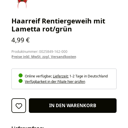
Haarreif Rentiergeweih mit
Lametta rot/grün
Regulärer Preis:
4,99 €
Produktnummer: 0025849-162-000
Preise inkl. MwSt. zzgl. Versandkosten
Online verfügbar,
Lieferzeit:
1-2 Tage in Deutschland
Verfügbarkeit in der Filiale hier prüfen
IN DEN WARENKORB