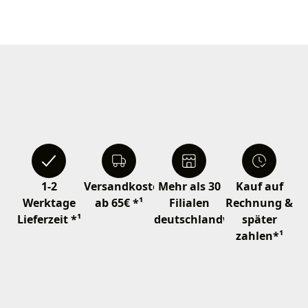
1-2
Versandkostenfrei
Mehr als 30
Kauf auf
Werktage
ab 65€ *¹
Filialen
Rechnung &
Lieferzeit *¹
deutschlandweit
später
zahlen*¹