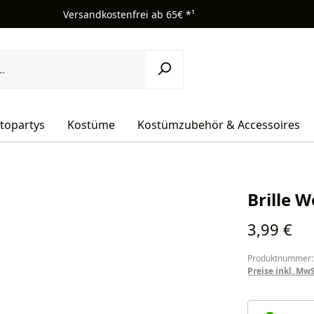
Versandkostenfrei ab 65€ *¹
topartys
Kostüme
Kostümzubehör & Accessoires
Brille 
Regulärer Pr
3,99 €
Produktnummer:
Preise inkl. Mw