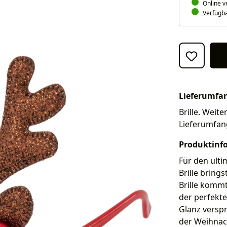
Online v
Verfügbar
Lieferumfa
Brille. Weite
Lieferumfan
Produktinf
Für den ulti
Brille bring
Brille kommt
der perfekte
Glanz versp
der Weihnac