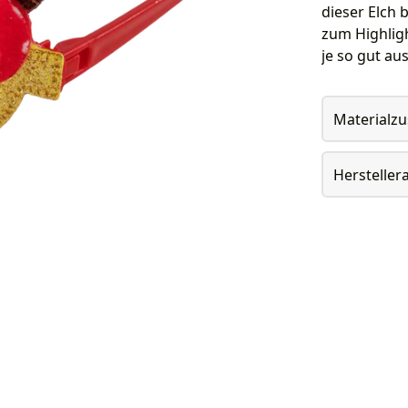
dieser Elch 
zum Highligh
je so gut au
Materialz
Herstelle