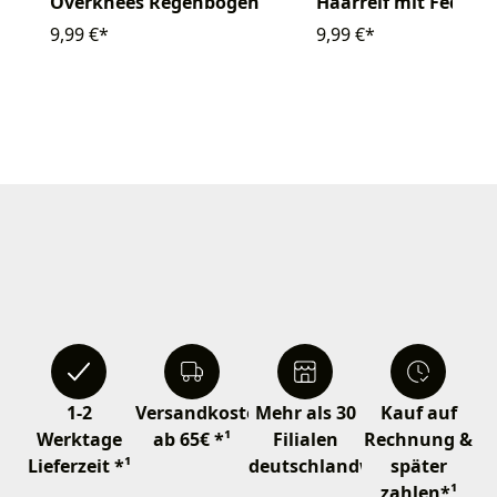
Overknees Regenbogen
Haarreif mit Federn
9,99 €*
9,99 €*
1-2
Versandkostenfrei
Mehr als 30
Kauf auf
Werktage
ab 65€ *¹
Filialen
Rechnung &
Lieferzeit *¹
deutschlandweit
später
zahlen*¹