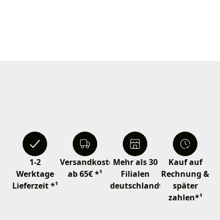
1-2
Versandkostenfrei
Mehr als 30
Kauf auf
Werktage
ab 65€ *¹
Filialen
Rechnung &
Lieferzeit *¹
deutschlandweit
später
zahlen*¹