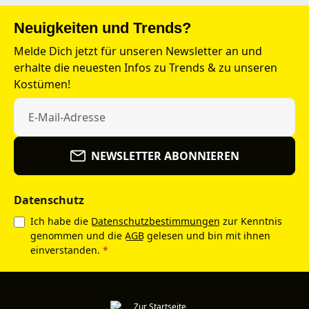
Neuigkeiten und Trends?
Melde Dich jetzt für unseren Newsletter an und
erhalte die neuesten Infos zu Trends & zu unseren
Kostümen!
NEWSLETTER ABONNIEREN
Datenschutz
Ich habe die
Datenschutzbestimmungen
zur Kenntnis
genommen und die
AGB
gelesen und bin mit ihnen
einverstanden.
*