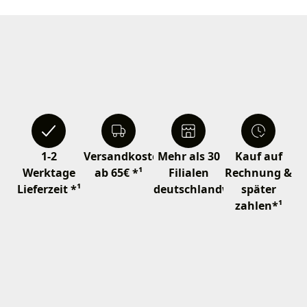
1-2
Versandkostenfrei
Mehr als 30
Kauf auf
Werktage
ab 65€ *¹
Filialen
Rechnung &
Lieferzeit *¹
deutschlandweit
später
zahlen*¹