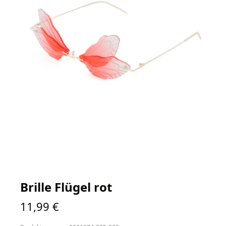
Brille Flügel rot
Regulärer Preis:
11,99 €