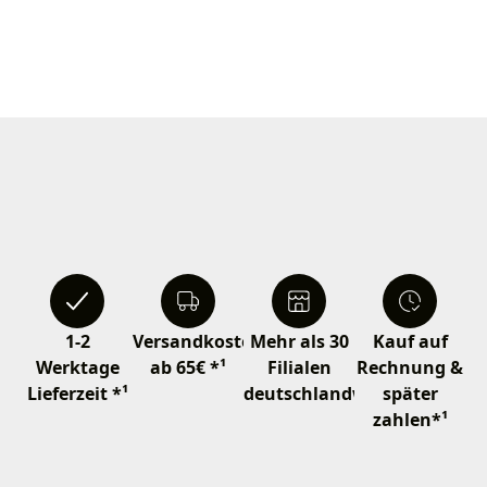
1-2
Versandkostenfrei
Mehr als 30
Kauf auf
Werktage
ab 65€ *¹
Filialen
Rechnung &
Lieferzeit *¹
deutschlandweit
später
zahlen*¹