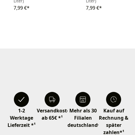
Liter)
Liter)
7,99 €*
7,99 €*
1-2
Versandkostenfrei
Mehr als 30
Kauf auf
Werktage
ab 65€ *¹
Filialen
Rechnung &
Lieferzeit *¹
deutschlandweit
später
zahlen*¹