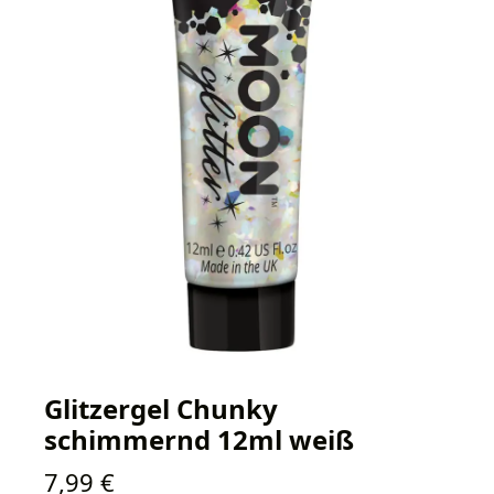
Glitzergel Chunky
schimmernd 12ml weiß
Regulärer Preis:
7,99 €