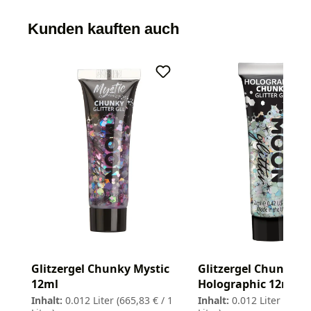
Kunden kauften auch
Glitzergel Chunky Mystic
Glitzergel Chunky
12ml
Holographic 12ml
Inhalt:
0.012 Liter
(665,83 € / 1
Inhalt:
0.012 Liter
(665,8