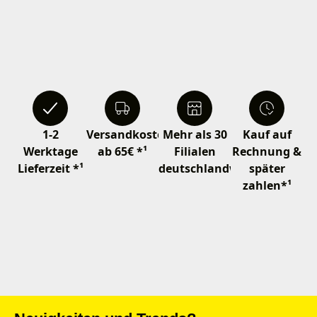
1-2
Versandkostenfrei
Mehr als 30
Kauf auf
Werktage
ab 65€ *¹
Filialen
Rechnung &
Lieferzeit *¹
deutschlandweit
später
zahlen*¹