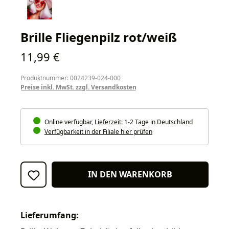
Brille Fliegenpilz rot/weiß
Regulärer Preis:
11,99 €
Produktnummer: 0024239-024-000
Preise inkl. MwSt. zzgl. Versandkosten
Online verfügbar,
Lieferzeit:
1-2 Tage in Deutschland
Verfügbarkeit in der Filiale hier prüfen
IN DEN WARENKORB
Lieferumfang: