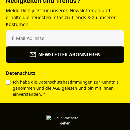
Neuigkeiten und Trends?
Melde Dich jetzt für unseren Newsletter an und
erhalte die neuesten Infos zu Trends & zu unseren
Kostümen!
NEWSLETTER ABONNIEREN
Datenschutz
Ich habe die
Datenschutzbestimmungen
zur Kenntnis
genommen und die
AGB
gelesen und bin mit ihnen
einverstanden.
*