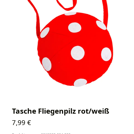
Tasche Fliegenpilz rot/weiß
Regulärer Preis:
7,99 €