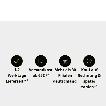
1-2
Versandkostenfrei
Mehr als 30
Kauf auf
Werktage
ab 65€ *¹
Filialen
Rechnung &
Lieferzeit *¹
deutschlandweit
später
zahlen*¹