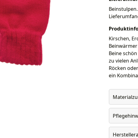
Beinstulpen.
Lieferumfan
Produktinf
Kirschen, E
Beinwärmer s
Beine schön
zu vielen A
Röcken oder 
ein Kombina
Materialz
Pflegehin
Herstelle