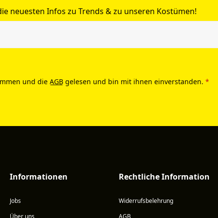
 die neuesten Infos zu Trends & zu unseren Kostümen!
ommen und die
AGB
gelesen und bin mit ihnen einverstanden.
*
Informationen
Rechtliche Information
Jobs
Widerrufsbelehrung
Über uns
AGB