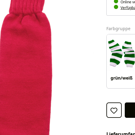
Online v
Verfügbar
a
Farbgruppe
grün/weiß
Lieferumfa