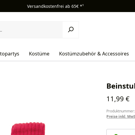
Versandkostenfrei ab 65€ *¹
topartys
Kostüme
Kostümzubehör & Accessoires
Beinstu
Regulärer Pr
11,99 €
Produktnummer:
Preise inkl. Mw