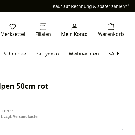
Kauf auf Rechnung & später zahlen*¹
Schminke
Partydeko
Weihnachten
SALE
lpen 50cm rot
eis:
 001937
St. zzgl. Versandkosten