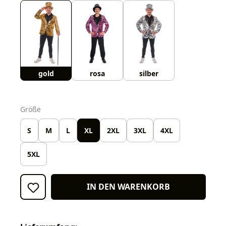
gold
rosa
silber
auswählen
Größe
S
M
L
XL
2XL
3XL
4XL
5XL
IN DEN WARENKORB