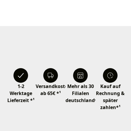
1-2
Versandkostenfrei
Mehr als 30
Kauf auf
Werktage
ab 65€ *¹
Filialen
Rechnung &
Lieferzeit *¹
deutschlandweit
später
zahlen*¹