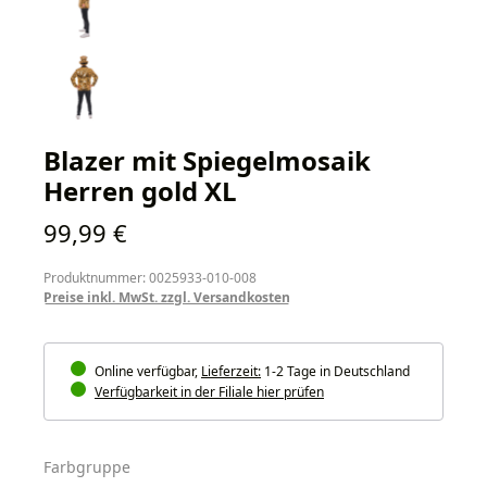
Blazer mit Spiegelmosaik
Herren gold XL
Regulärer Preis:
99,99 €
Produktnummer: 0025933-010-008
Preise inkl. MwSt. zzgl. Versandkosten
Online verfügbar,
Lieferzeit:
1-2 Tage in Deutschland
Verfügbarkeit in der Filiale hier prüfen
auswählen
Farbgruppe