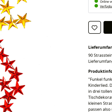
Online v
Verfügbar
Lieferumfa
90 Strasstein
Lieferumfan
Produktinf
"Funkel funk
Kinderlied. 
in drei tolle
Tischdekora
kleinen Stra
passen also 