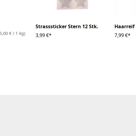
Strasssticker Stern 12 Stk.
Haarreif
5,00 € / 1 kg)
3,99 €*
7,99 €*