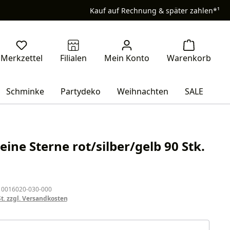
Kauf auf Rechnung & später zahlen*¹
Schminke
Partydeko
Weihnachten
SALE
eine Sterne rot/silber/gelb 90 Stk.
eis:
 0016020-030-000
St. zzgl. Versandkosten