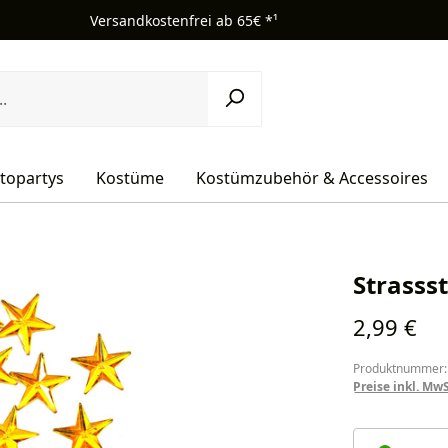
Versandkostenfrei ab 65€ *¹
topartys
Kostüme
Kostümzubehör & Accessoires
Strassst
Regulärer Pr
2,99 €
Produktnummer:
Preise inkl. Mw