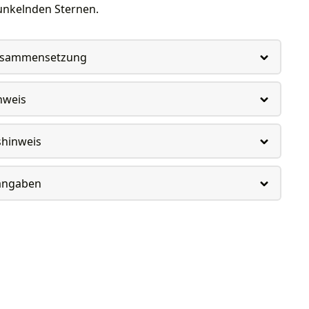
unkelnden Sternen.
usammensetzung
nweis
shinweis
rangaben