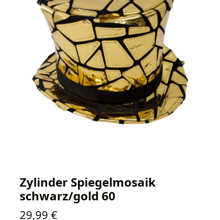
Zylinder Spiegelmosaik
schwarz/gold 60
Regulärer Preis:
29,99 €