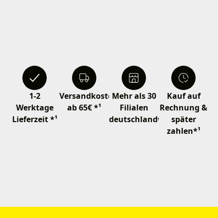
1-2
Versandkostenfrei
Mehr als 30
Kauf auf
Werktage
ab 65€ *¹
Filialen
Rechnung &
Lieferzeit *¹
deutschlandweit
später
zahlen*¹