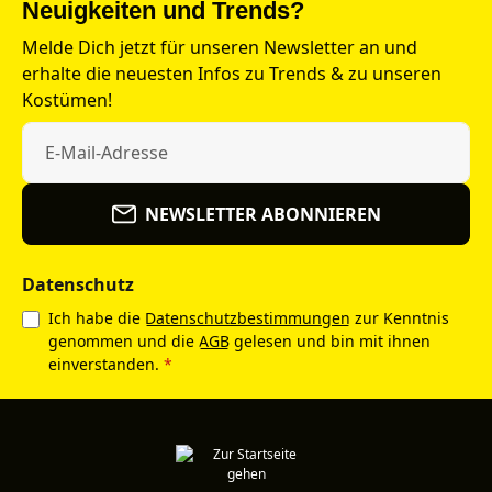
Neuigkeiten und Trends?
Melde Dich jetzt für unseren Newsletter an und
erhalte die neuesten Infos zu Trends & zu unseren
Kostümen!
NEWSLETTER ABONNIEREN
Datenschutz
Ich habe die
Datenschutzbestimmungen
zur Kenntnis
genommen und die
AGB
gelesen und bin mit ihnen
einverstanden.
*