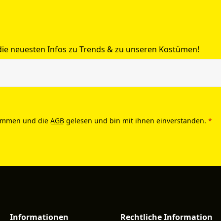
 die neuesten Infos zu Trends & zu unseren Kostümen!
ommen und die
AGB
gelesen und bin mit ihnen einverstanden.
*
Informationen
Rechtliche Information