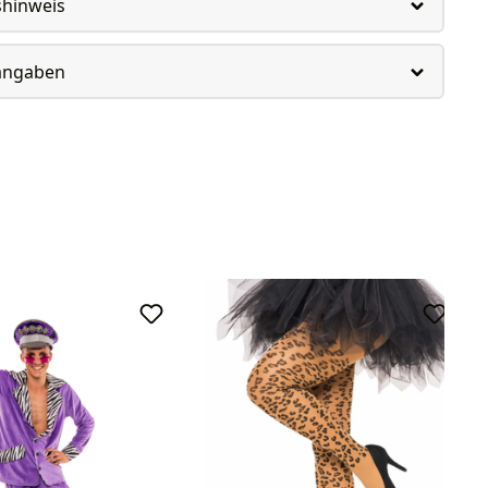
shinweis
rangaben