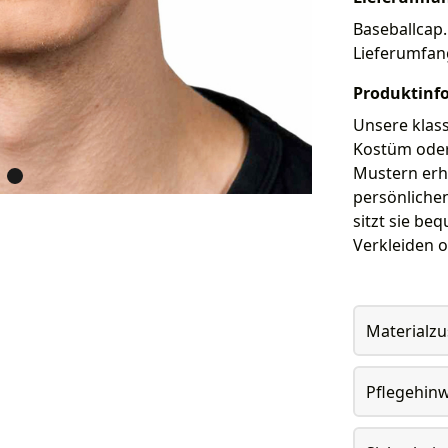
Baseballcap.
Lieferumfan
Produktinf
Unsere klass
Kostüm oder 
Mustern erhä
persönlichen
sitzt sie be
Verkleiden o
Materialz
Pflegehin