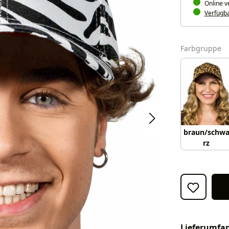
Online v
Verfügbar
a
Farbgruppe
braun/schw
rz
Lieferumfa