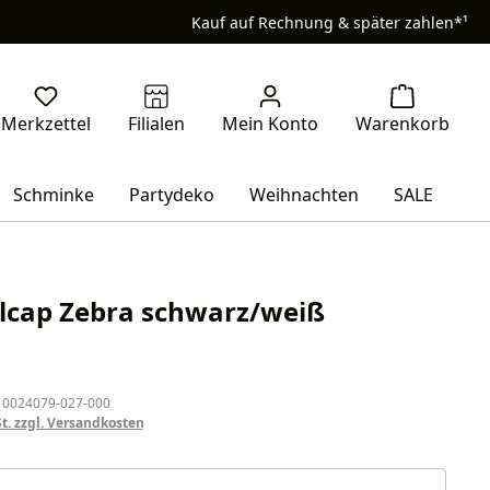
Kauf auf Rechnung & später zahlen*¹
Schminke
Partydeko
Weihnachten
SALE
lcap Zebra schwarz/weiß
eis:
 0024079-027-000
St. zzgl. Versandkosten