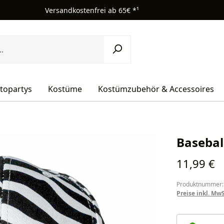
Versandkostenfrei ab 65€ *¹
topartys
Kostüme
Kostümzubehör & Accessoires
Basebal
Regulärer Pr
11,99 €
Produktnummer:
Preise inkl. Mw