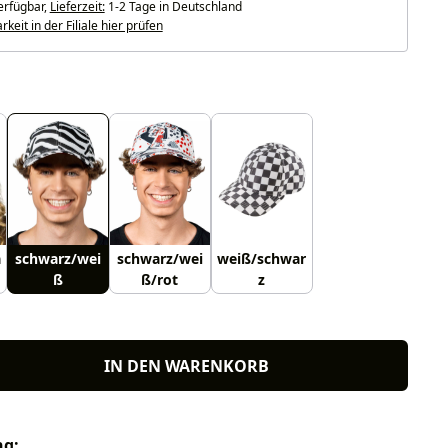
erfügbar,
Lieferzeit:
1-2 Tage in Deutschland
keit in der Filiale hier prüfen
uswählen
a
schwarz/wei
schwarz/wei
weiß/schwar
ß
ß/rot
z
IN DEN WARENKORB
ng: