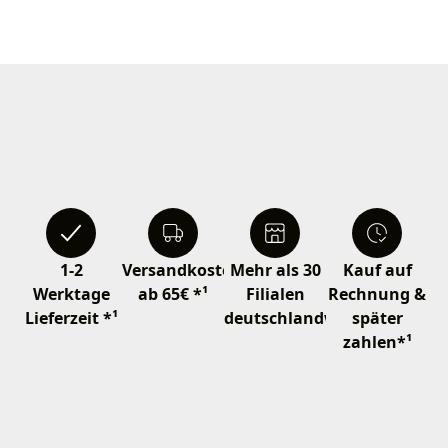
1-2
Versandkostenfrei
Mehr als 30
Kauf auf
Werktage
ab 65€ *¹
Filialen
Rechnung &
Lieferzeit *¹
deutschlandweit
später
zahlen*¹