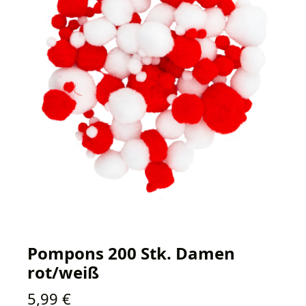
Pompons 200 Stk. Damen
rot/weiß
Regulärer Preis:
5,99 €