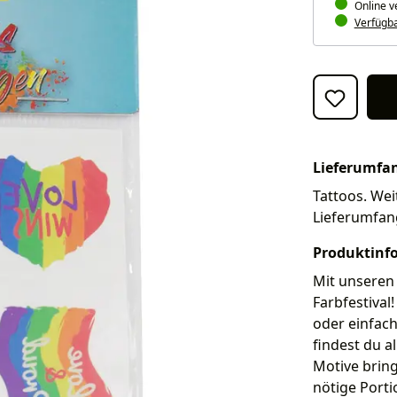
Online v
Verfügbar
Lieferumfa
Tattoos. Weit
Lieferumfan
Produktinf
Mit unseren
Farbfestival
oder einfach
findest du a
Motive bring
nötige Porti