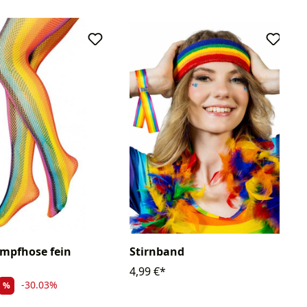
mpfhose fein
Stirnband
4,99 €*
-30.03%
%