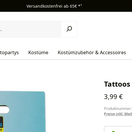
Versandkostenfrei ab 65€ *¹
topartys
Kostüme
Kostümzubehör & Accessoires
Tattoos
Regulärer Pr
3,99 €
Produktnummer:
Preise inkl. Mw