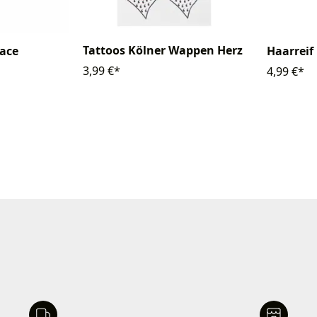
Tattoos Kölner Wappen Herz
eace
Haarreif
3,99 €*
4,99 €*