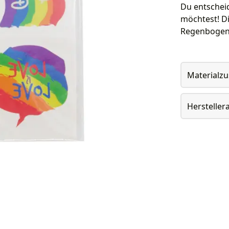
Du entschei
möchtest! Di
Regenbogen 
Materialz
Herstelle