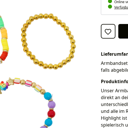
Online v
Verfügbar
Lieferumfa
Armbandset 
falls abgebi
Produktinf
Unser Armba
direkt an de
unterschied
und alle im 
Highlight i
spielerisch 