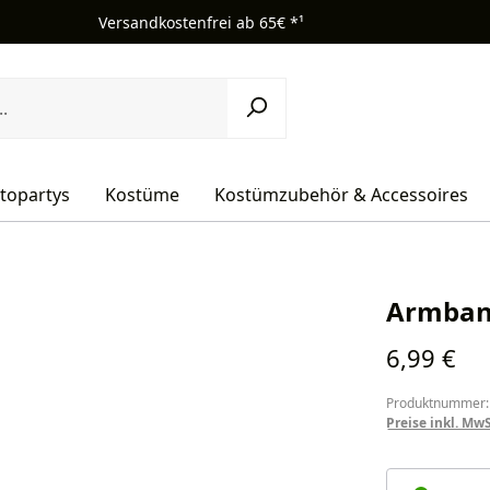
Versandkostenfrei ab 65€ *¹
topartys
Kostüme
Kostümzubehör & Accessoires
Armban
Regulärer Pr
6,99 €
Produktnummer:
Preise inkl. Mw