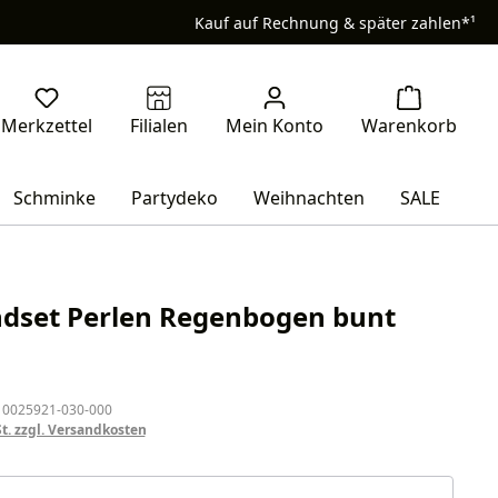
Kauf auf Rechnung & später zahlen*¹
Schminke
Partydeko
Weihnachten
SALE
dset Perlen Regenbogen bunt
eis:
 0025921-030-000
St. zzgl. Versandkosten