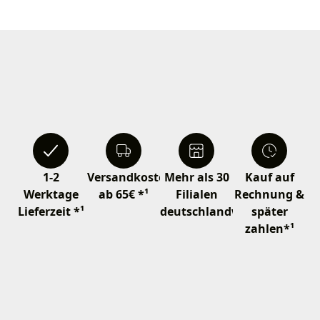
1-2
Versandkostenfrei
Mehr als 30
Kauf auf
Werktage
ab 65€ *¹
Filialen
Rechnung &
Lieferzeit *¹
deutschlandweit
später
zahlen*¹