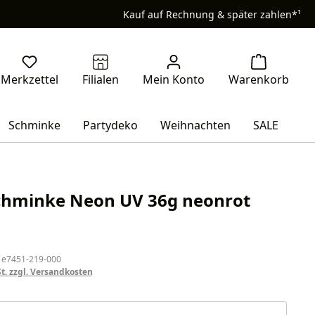
Kauf auf Rechnung & später zahlen*¹
Schminke
Partydeko
Weihnachten
SALE
chminke Neon UV 36g neonrot
eis:
 e7451-219-000
St. zzgl. Versandkosten