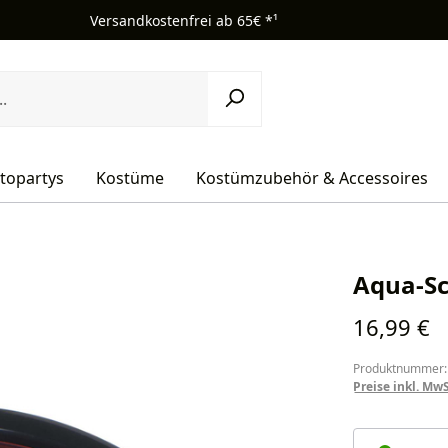
Versandkostenfrei ab 65€ *¹
topartys
Kostüme
Kostümzubehör & Accessoires
Aqua-S
Regulärer Pr
16,99 €
Produktnummer:
Preise inkl. Mw