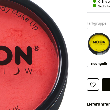
Online v
Verfügbar
a
Farbgruppe
neongelb
Lieferumfa