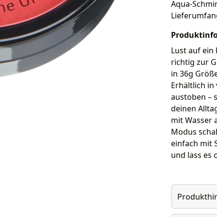
Aqua-Schmink
Lieferumfan
Produktinf
Lust auf ein
richtig zur
in 36g Größe
Erhältlich i
austoben – s
deinen Allta
mit Wasser a
Modus schalt
einfach mit 
und lass es 
Produkthi