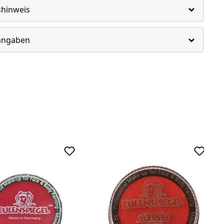
shinweis
rangaben