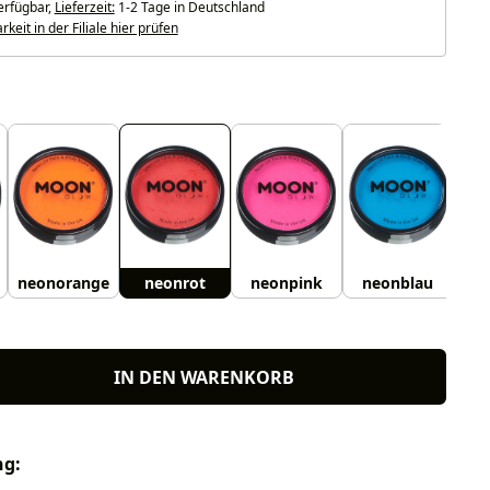
erfügbar,
Lieferzeit:
1-2 Tage in Deutschland
keit in der Filiale hier prüfen
uswählen
neonorange
neonrot
neonpink
neonblau
n
IN DEN WARENKORB
ng: