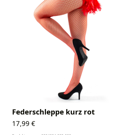
Federschleppe kurz rot
Regulärer Preis:
17,99 €