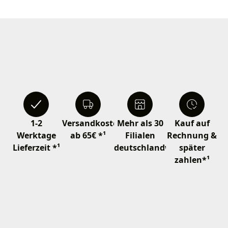
1-2
Versandkostenfrei
Mehr als 30
Kauf auf
Werktage
ab 65€ *¹
Filialen
Rechnung &
Lieferzeit *¹
deutschlandweit
später
zahlen*¹