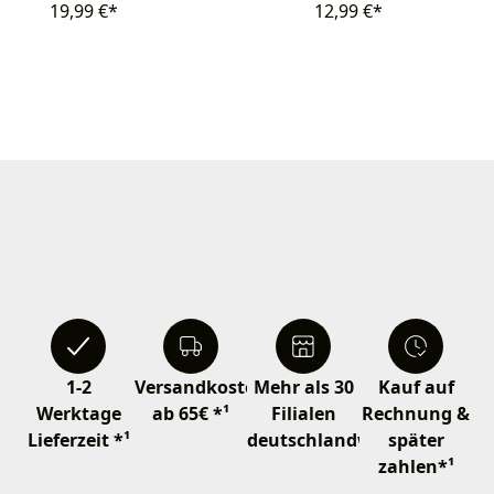
19,99 €*
12,99 €*
1-2
Versandkostenfrei
Mehr als 30
Kauf auf
Werktage
ab 65€ *¹
Filialen
Rechnung &
Lieferzeit *¹
deutschlandweit
später
zahlen*¹