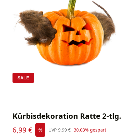
SALE
Kürbisdekoration Ratte 2-tlg.
Verkaufspreis:
6,99 €
Regulärer Preis:
%
UVP
9,99 €
30.03% gespart