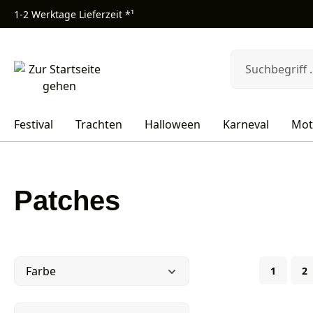
1-2 Werktage Lieferzeit *¹
m Hauptinhalt springen
Zur Suche springen
Zur Hauptnavigation springen
Festival
Trachten
Halloween
Karneval
Mot
Patches
Seite
Se
Farbe
1
2