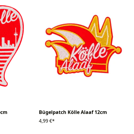
0cm
Bügelpatch Kölle Alaaf 12cm
4,99 €*