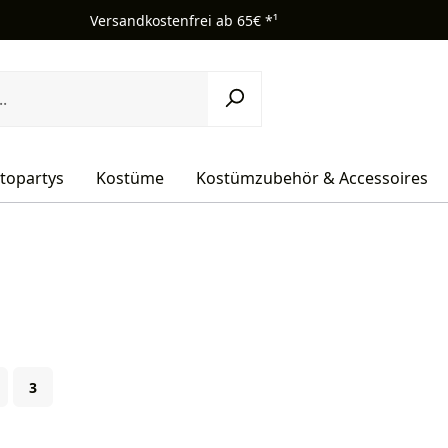
Versandkostenfrei ab 65€ *¹
topartys
Kostüme
Kostümzubehör & Accessoires
ite
Seite
3