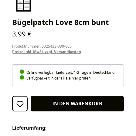
Bügelpatch Love 8cm bunt
Regulärer Preis:
3,99 €
Produktnummer: 0025433-030-000
Preise inkl. MwSt. zzgl. Versandkosten
Online verfügbar,
Lieferzeit:
1-2 Tage in Deutschland
Verfügbarkeit in der Filiale hier prüfen
IN DEN WARENKORB
Lieferumfang: