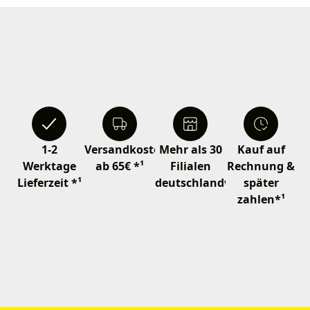
1-2
Versandkostenfrei
Mehr als 30
Kauf auf
Werktage
ab 65€ *¹
Filialen
Rechnung &
Lieferzeit *¹
deutschlandweit
später
zahlen*¹