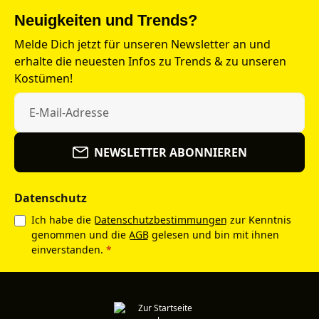
Neuigkeiten und Trends?
Melde Dich jetzt für unseren Newsletter an und
erhalte die neuesten Infos zu Trends & zu unseren
Kostümen!
NEWSLETTER ABONNIEREN
Datenschutz
Ich habe die
Datenschutzbestimmungen
zur Kenntnis
genommen und die
AGB
gelesen und bin mit ihnen
einverstanden.
*