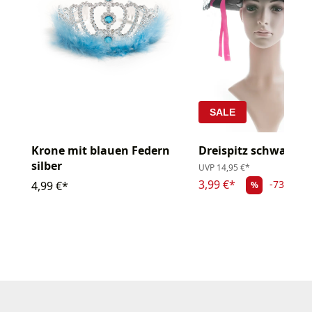
SALE
Krone mit blauen Federn
Dreispitz schwarz/p
silber
UVP
14,95 €*
3,99 €*
-73.31%
4,99 €*
%