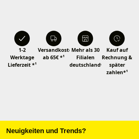
1-2
Versandkostenfrei
Mehr als 30
Kauf auf
Werktage
ab 65€ *¹
Filialen
Rechnung &
Lieferzeit *¹
deutschlandweit
später
zahlen*¹
Neuigkeiten und Trends?