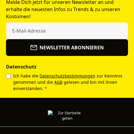
Melde Dich jetzt für unseren Newsletter an und
erhalte die neuesten Infos zu Trends & zu unseren
Kostümen!
NEWSLETTER ABONNIEREN
Datenschutz
Ich habe die
Datenschutzbestimmungen
zur Kenntnis
genommen und die
AGB
gelesen und bin mit ihnen
einverstanden.
*