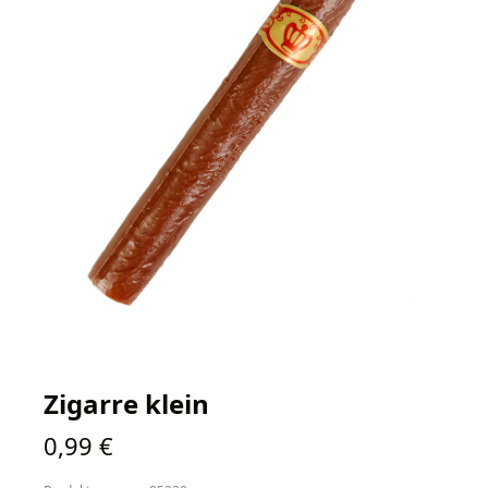
Zigarre klein
Regulärer Preis:
0,99 €