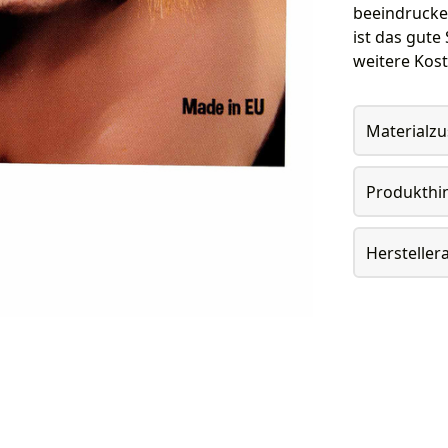
beeindrucken
ist das gute
weitere Kos
Materialz
Produkthi
Herstelle