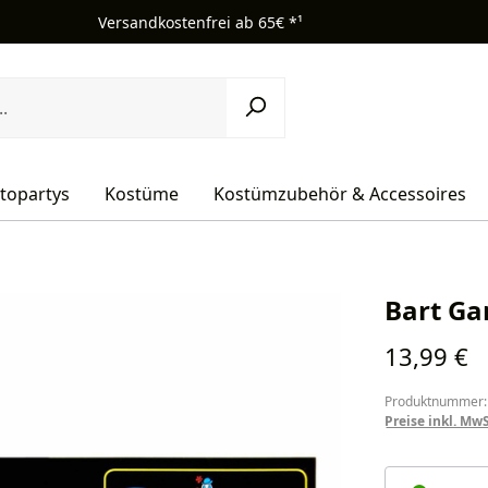
Versandkostenfrei ab 65€ *¹
topartys
Kostüme
Kostümzubehör & Accessoires
Bart Ga
Regulärer Pr
13,99 €
Produktnummer:
Preise inkl. Mw