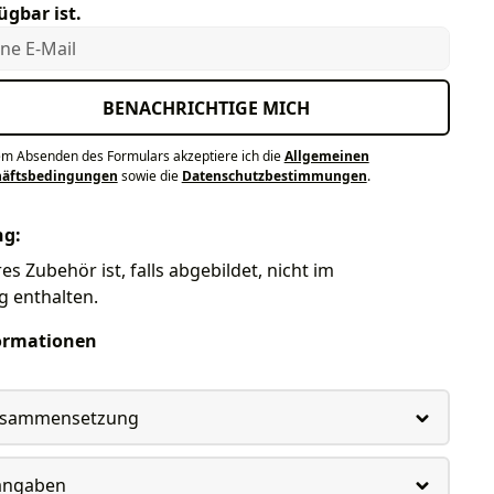
ügbar ist.
e E-Mail
BENACHRICHTIGE MICH
em Absenden des Formulars akzeptiere ich die
Allgemeinen
häftsbedingungen
sowie die
Datenschutzbestimmungen
.
ng:
es Zubehör ist, falls abgebildet, nicht im
g enthalten.
ormationen
usammensetzung
rangaben