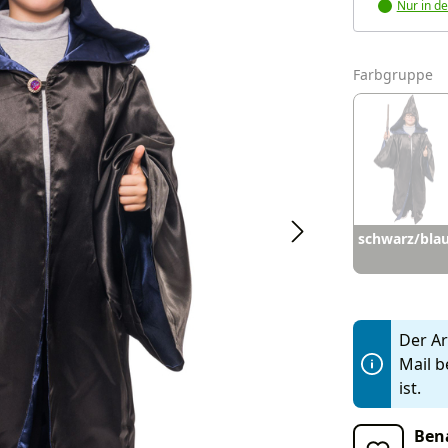
Nur in de
a
Farbgruppe
schwarz/bla
Der Art
Mail b
ist.
Bena