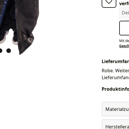
verf
Dein
Mit d
Gesc
Lieferumfa
Robe. Weiter
Lieferumfan
Produktinf
Materialz
Herstelle