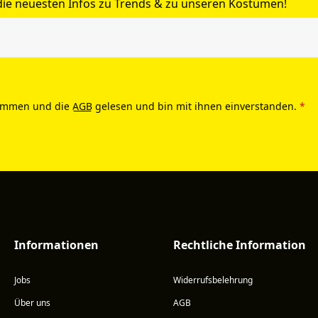
 die neuesten Infos zu Trends & zu unseren Kostümen!
ommen und die
AGB
gelesen und bin mit ihnen einverstanden.
*
Informationen
Rechtliche Information
Jobs
Widerrufsbelehrung
Über uns
AGB