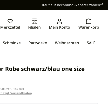
Kauf auf Rechnung & später zahlen*¹
Schminke
Partydeko
Weihnachten
SALE
r Robe schwarz/blau one size
eis:
 0018990-147-001
St. zzgl. Versandkosten