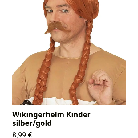
Wikingerhelm Kinder
silber/gold
Regulärer Preis:
8,99 €