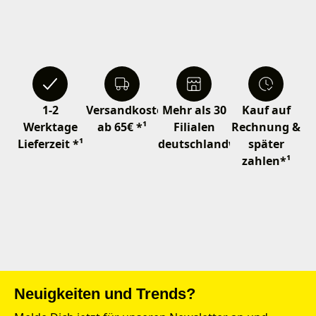
1-2
Versandkostenfrei
Mehr als 30
Kauf auf
Werktage
ab 65€ *¹
Filialen
Rechnung &
Lieferzeit *¹
deutschlandweit
später
zahlen*¹
Neuigkeiten und Trends?