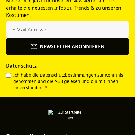
Melde Dich jetzt für unseren Newsletter an und
erhalte die neuesten Infos zu Trends & zu unseren
Kostümen!
NEWSLETTER ABONNIEREN
Datenschutz
Ich habe die
Datenschutzbestimmungen
zur Kenntnis
genommen und die
AGB
gelesen und bin mit ihnen
einverstanden.
*