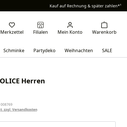
Kauf auf Rechnung & später zahlen*¹
Schminke
Partydeko
Weihnachten
SALE
OLICE Herren
eis:
 008769
St. zzgl. Versandkosten