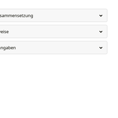
usammensetzung
weise
rangaben