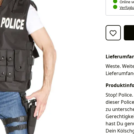
Online v
Verfügbar
Lieferumfa
Weste. Weite
Lieferumfan
Produktinf
Stop! Polic
dieser Poli
zu untersch
Gerechtigkei
hast Du gen
Dein Kölschg