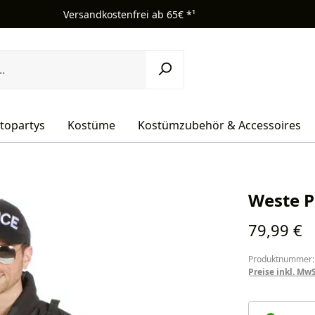
Versandkostenfrei ab 65€ *¹
topartys
Kostüme
Kostümzubehör & Accessoires
Weste P
Regulärer Pr
79,99 €
Produktnummer:
Preise inkl. Mw