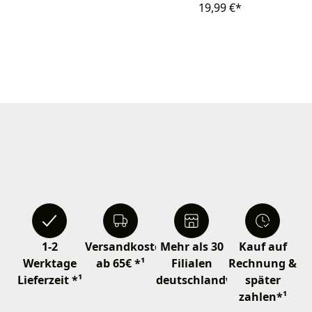
19,99 €*
1-2
Versandkostenfrei
Mehr als 30
Kauf auf
Werktage
ab 65€ *¹
Filialen
Rechnung &
Lieferzeit *¹
deutschlandweit
später
zahlen*¹