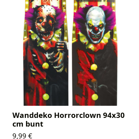
Wanddeko Horrorclown 94x30
cm bunt
Regulärer Preis:
9,99 €