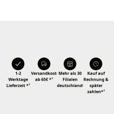
1-2
Versandkostenfrei
Mehr als 30
Kauf auf
Werktage
ab 65€ *¹
Filialen
Rechnung &
Lieferzeit *¹
deutschlandweit
später
zahlen*¹