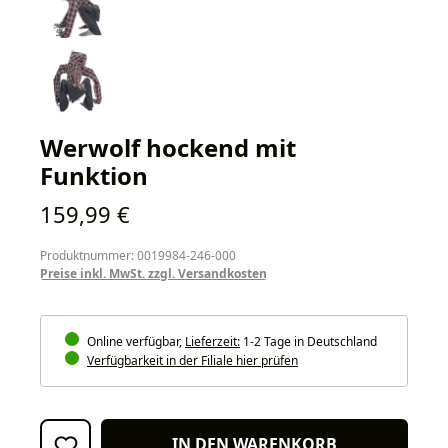
Werwolf hockend mit
Funktion
Regulärer Preis:
159,99 €
Produktnummer: 0019984-246-000
Preise inkl. MwSt. zzgl. Versandkosten
Online verfügbar,
Lieferzeit:
1-2 Tage in Deutschland
Verfügbarkeit in der Filiale hier prüfen
IN DEN WARENKORB