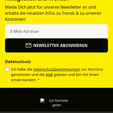
Melde Dich jetzt für unseren Newsletter an und
erhalte die neuesten Infos zu Trends & zu unseren
Kostümen!
NEWSLETTER ABONNIEREN
Datenschutz
Ich habe die
Datenschutzbestimmungen
zur Kenntnis
genommen und die
AGB
gelesen und bin mit ihnen
einverstanden.
*