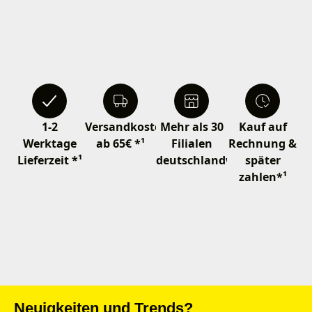
1-2
Versandkostenfrei
Mehr als 30
Kauf auf
Werktage
ab 65€ *¹
Filialen
Rechnung &
Lieferzeit *¹
deutschlandweit
später
zahlen*¹
Neuigkeiten und Trends?