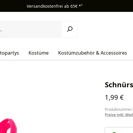
Versandkostenfrei ab 65€ *¹
topartys
Kostüme
Kostümzubehör & Accessoires
Schnürs
Regulärer Pr
1,99 €
Produktnummer:
Preise inkl. Mw