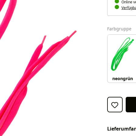
Online v
Verfügbar
a
Farbgruppe
neongrün
Lieferumfa