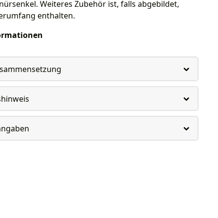
nürsenkel. Weiteres Zubehör ist, falls abgebildet,
ferumfang enthalten.
ormationen
usammensetzung
shinweis
rangaben