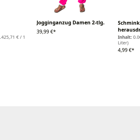
Jogginganzug Damen 2-tlg.
Schminks
herausd
39,99 €*
1.425,71 € / 1
Inhalt:
0.0
Liter)
4,99 €*