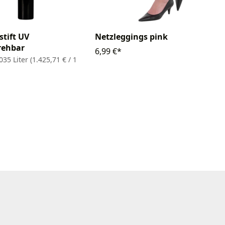
tift UV
Netzleggings pink
rehbar
6,99 €*
035 Liter
(1.425,71 € / 1