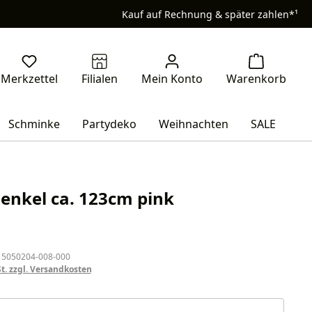
Kauf auf Rechnung & später zahlen*¹
Schminke
Partydeko
Weihnachten
SALE
enkel ca. 123cm pink
eis:
 5050204-008-000
St. zzgl. Versandkosten