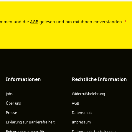
ommen und die
AGB
gelesen und bin mit ihnen einverstanden.
*
Informationen
Rechtliche Information
Jobs
Widerrufsbelehrung
Über uns
AGB
Presse
Datenschutz
Erklärung zur Barrierefreiheit
Impressum
Entsorgungshinweis für
Datenschutz Einstellungen