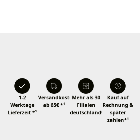
1-2
Versandkostenfrei
Mehr als 30
Kauf auf
Werktage
ab 65€ *¹
Filialen
Rechnung &
Lieferzeit *¹
deutschlandweit
später
zahlen*¹