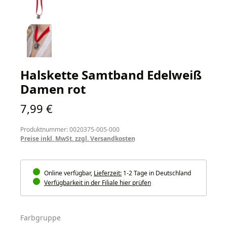
Halskette Samtband Edelweiß
Damen rot
Regulärer Preis:
7,99 €
Produktnummer: 0020375-005-000
Preise inkl. MwSt. zzgl. Versandkosten
Online verfügbar,
Lieferzeit:
1-2 Tage in Deutschland
Verfügbarkeit in der Filiale hier prüfen
auswählen
Farbgruppe