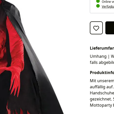
Online v
Verfügbar
Lieferumfa
Umhang | We
falls abgebi
Produktinf
Mit unserem 
auffällig a
Handschuhen
gezeichnet. 
Mottoparty b