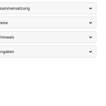
usammensetzung
weise
shinweis
rangaben