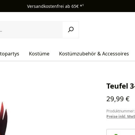
Versandkostenfrei ab 65€ *¹
topartys
Kostüme
Kostümzubehör & Accessoires
Teufel 3
Regulärer Pr
29,99 €
Produktnummer:
Preise inkl. Mw