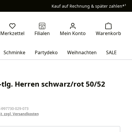
Kauf auf Rechnung & später zahlen*¹
Schminke
Partydeko
Weihnachten
SALE
-tlg. Herren schwarz/rot 50/52
eis:
 i997730-029-073
St. zzgl. Versandkosten