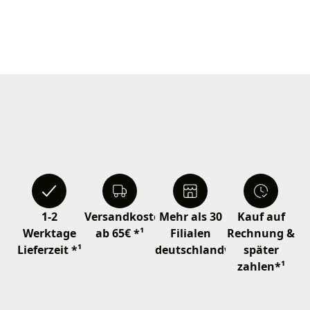
1-2
Versandkostenfrei
Mehr als 30
Kauf auf
Werktage
ab 65€ *¹
Filialen
Rechnung &
Lieferzeit *¹
deutschlandweit
später
zahlen*¹