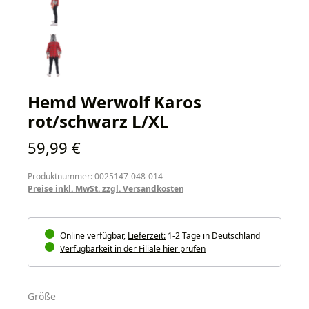
Hemd Werwolf Karos
rot/schwarz L/XL
Regulärer Preis:
59,99 €
Produktnummer: 0025147-048-014
Preise inkl. MwSt. zzgl. Versandkosten
Online verfügbar,
Lieferzeit:
1-2 Tage in Deutschland
Verfügbarkeit in der Filiale hier prüfen
auswählen
Größe