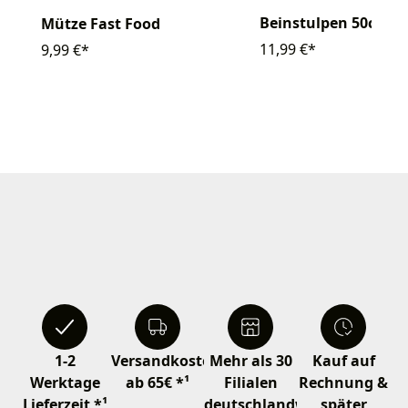
Beinstulpen 50cm
Mütze Fast Food
11,99 €*
9,99 €*
1-2
Versandkostenfrei
Mehr als 30
Kauf auf
Werktage
ab 65€ *¹
Filialen
Rechnung &
Lieferzeit *¹
deutschlandweit
später