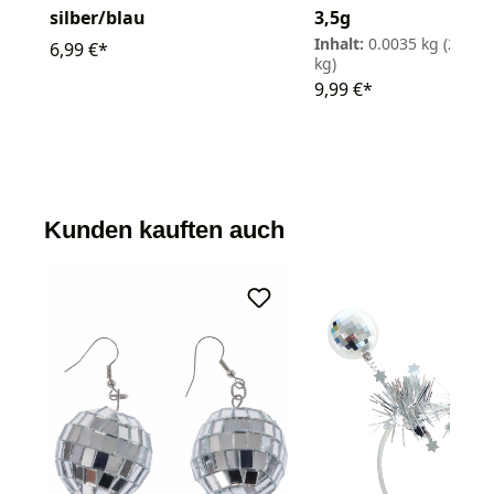
silber/blau
3,5g
Inhalt:
0.0035 kg
(2.854,
6,99 €*
kg)
9,99 €*
Kunden kauften auch