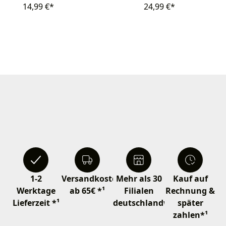
14,99 €*
24,99 €*
1-2
Versandkostenfrei
Mehr als 30
Kauf auf
Werktage
ab 65€ *¹
Filialen
Rechnung &
Lieferzeit *¹
deutschlandweit
später
zahlen*¹