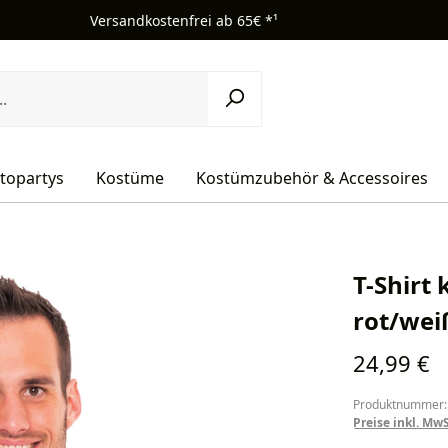
Versandkostenfrei ab 65€ *¹
topartys
Kostüme
Kostümzubehör & Accessoires
T-Shirt
rot/wei
Regulärer Pr
24,99 €
Produktnummer:
Preise inkl. Mw