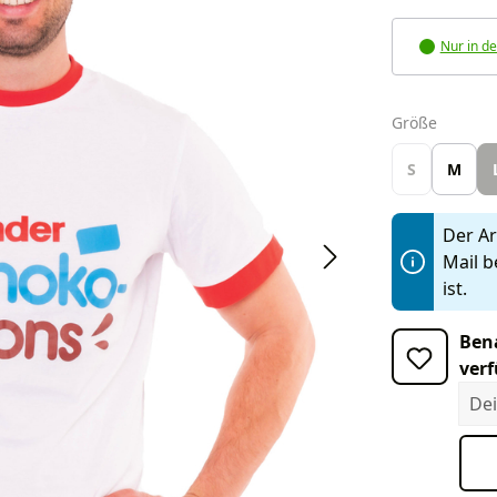
Nur in de
auswäh
Größe
S
M
Der Art
Mail b
ist.
Bena
verf
Dein