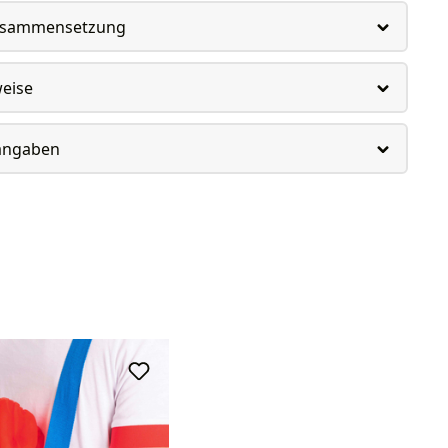
usammensetzung
weise
rangaben