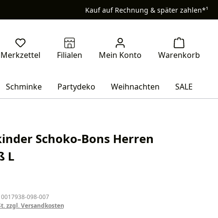
Kauf auf Rechnung & später zahlen*¹
Schminke
Partydeko
Weihnachten
SALE
 kinder Schoko-Bons Herren
ß L
eis:
 0017938-098-007
St. zzgl. Versandkosten