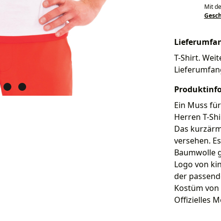
Mit d
Gesc
Lieferumfa
T-Shirt. Weit
Lieferumfan
Produktinf
Ein Muss für
Herren T-Shi
Das kurzärme
versehen. Es
Baumwolle ge
Logo von ki
der passend
Kostüm von 
Offizielles M