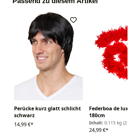
Passend zu diesem Artikel
Perücke kurz glatt schlicht
Federboa de luxe 11
schwarz
180cm
Inhalt:
0.115 kg
(217,30 
14,99 €*
24,99 €*