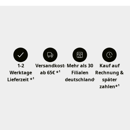
1-2
Versandkostenfrei
Mehr als 30
Kauf auf
Werktage
ab 65€ *¹
Filialen
Rechnung &
Lieferzeit *¹
deutschlandweit
später
zahlen*¹