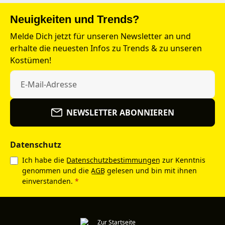
Neuigkeiten und Trends?
Melde Dich jetzt für unseren Newsletter an und
erhalte die neuesten Infos zu Trends & zu unseren
Kostümen!
NEWSLETTER ABONNIEREN
Datenschutz
Ich habe die
Datenschutzbestimmungen
zur Kenntnis
genommen und die
AGB
gelesen und bin mit ihnen
einverstanden.
*