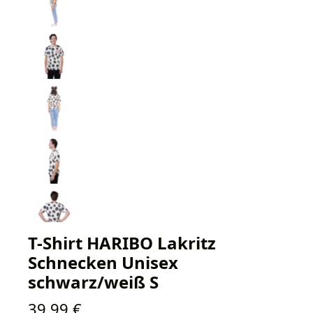
T-Shirt HARIBO Lakritz
Schnecken Unisex
schwarz/weiß S
Regulärer Preis:
39,99 €