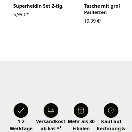
Superheldin Set 2-tlg.
Tasche mit großen
Pailletten
5,99 €*
19,99 €*
1-2
Versandkostenfrei
Mehr als 30
Kauf auf
Werktage
ab 65€ *¹
Filialen
Rechnung &