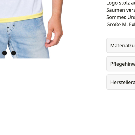
Logo stolz a
Säumen verse
Sommer. Unse
Größe M. Exk
Materialz
Pflegehin
Herstelle