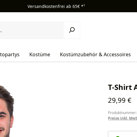
Versandkostenfrei ab 65€ *¹
topartys
Kostüme
Kostümzubehör & Accessoires
T-Shirt
Regulärer Pr
29,99 €
Produktnummer:
Preise inkl. Mw