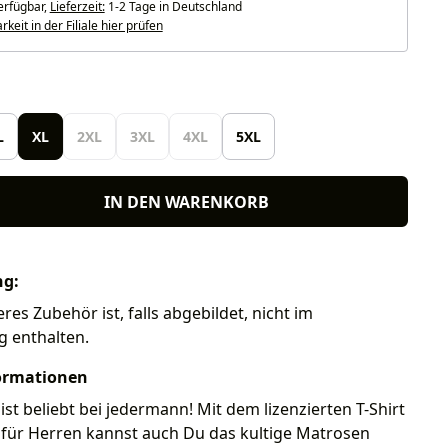
erfügbar,
Lieferzeit:
1-2 Tage in Deutschland
keit in der Filiale hier prüfen
len
L
XL
2XL
3XL
4XL
5XL
IN DEN WARENKORB
ng:
eres Zubehör ist, falls abgebildet, nicht im
g enthalten.
ormationen
ist beliebt bei jedermann! Mit dem lizenzierten T-Shirt
 für Herren kannst auch Du das kultige Matrosen