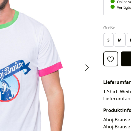
Online v
Verfügbar
auswäh
Größe
S
M
Lieferumfa
T-Shirt. Weit
Lieferumfan
Produktinf
Ahoj-Brause 
Ahoj-Brause