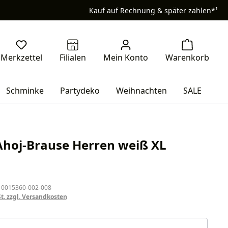
Kauf auf Rechnung & später zahlen*¹
Schminke
Partydeko
Weihnachten
SALE
 Ahoj-Brause Herren weiß XL
eis:
 0015360-002-008
St. zzgl. Versandkosten