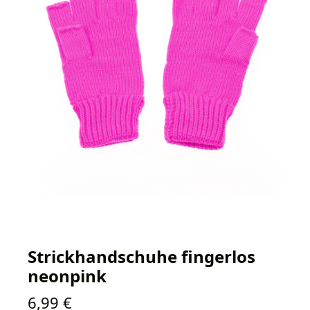
Strickhandschuhe fingerlos
neonpink
Regulärer Preis:
6,99 €