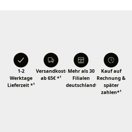
1-2
Versandkostenfrei
Mehr als 30
Kauf auf
Werktage
ab 65€ *¹
Filialen
Rechnung &
Lieferzeit *¹
deutschlandweit
später
zahlen*¹