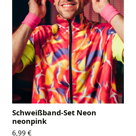
Schweißband-Set Neon
neonpink
Regulärer Preis:
6,99 €